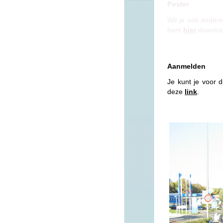
Poster
Wil je ook andere
hem
hier
downlo
Aanmelden
Je kunt je voor 
deze
link
.