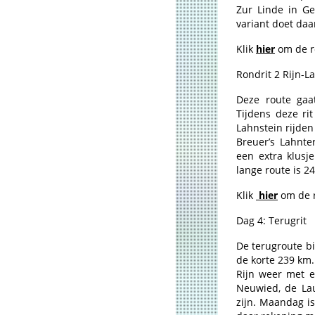
Zur Linde in Ge
variant doet daa
Klik
hier
om de ro
Rondrit 2 Rijn-L
Deze route gaa
Tijdens deze rit
Lahnstein rijden
Breuer’s Lahnte
een extra klusj
lange route is 2
Klik
hier
om de r
Dag 4: Terugrit
De terugroute bi
de korte 239 km.
Rijn weer met e
Neuwied, de La
zijn. Maandag i