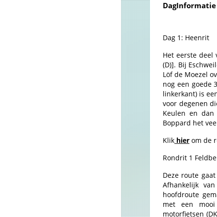
DagInformatie
Dag 1: Heenrit
Het eerste deel 
(D)]. Bij Eschwe
Löf de Moezel ov
nog een goede 30
linkerkant) is e
voor degenen di
Keulen en dan 
Boppard het veer
Klik
hier
om de ro
Rondrit 1 Feldbe
Deze route gaat 
Afhankelijk va
hoofdroute gema
met een mooi 
motorfietsen (DK