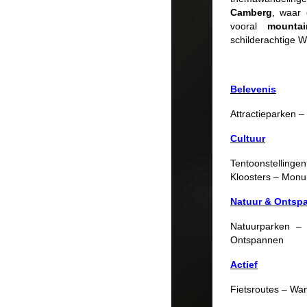
Camberg
, waar 
vooral
mountai
schilderachtige We
Belevenis
Attractieparken 
Cultuur
Tentoonstelling
Kloosters – Mon
Natuur & Ontsp
Natuurparken –
Ontspannen
Actief
Fietsroutes – Wa