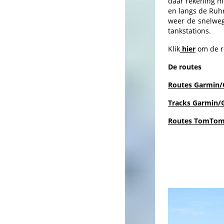
daar rekening me
en langs de Ruhr
weer de snelweg 
tankstations.
Klik
hier
om de ro
De routes
Routes Garmin/
Tracks Garmin/G
Routes TomTom 