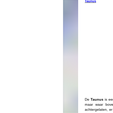
Taunus
De
Taunus
is ee
maar waar boven
achtergelaten, e