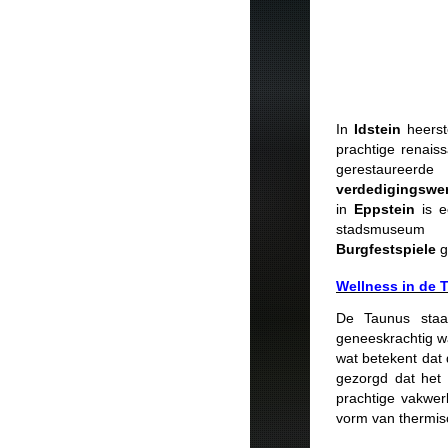
In
Idstein
heerst
prachtige renaiss
gerestaureer
verdedigingswe
in
Eppstein
is ee
stadsmuseum
Burgfestspiele
g
Wellness in de 
De Taunus staa
geneeskrachtig wa
wat betekent dat 
gezorgd dat het
prachtige vakwer
vorm van thermis