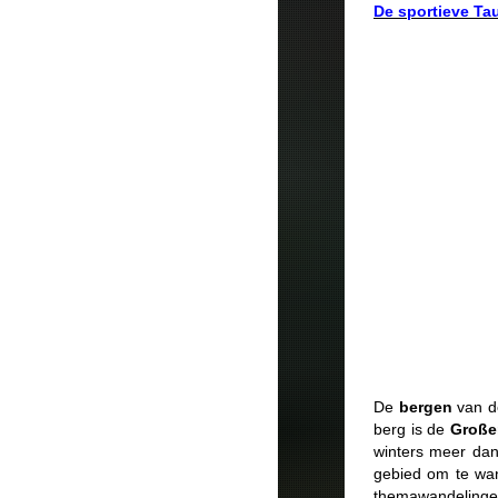
De sportieve Ta
De
bergen
van d
berg is de
Große
winters meer da
gebied om te wan
themawandelin